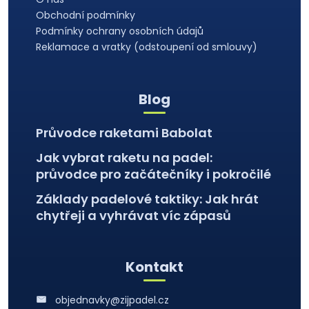
č
í
u
Obchodní podmínky
j
Podmínky ochrany osobních údajů
e
Reklamace a vratky (odstoupení od smlouvy)
m
e
Blog
Průvodce raketami Babolat
Jak vybrat raketu na padel:
průvodce pro začátečníky i pokročilé
Základy padelové taktiky: Jak hrát
chytřeji a vyhrávat víc zápasů
Kontakt
objednavky@zijpadel.cz