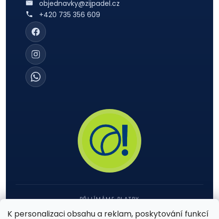
objednavky@zijpadel.cz
+420 735 356 609
PŘIJÍMÁME PLATBY
K personalizaci obsahu a reklam, poskytování funkcí
VISA
Pay
Pay