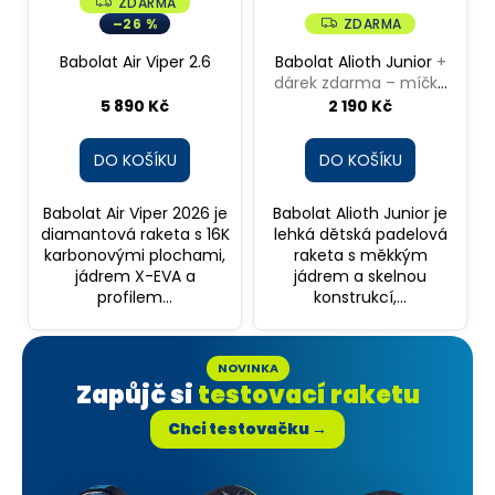
ZDARMA
Z
D
–26 %
ZDARMA
Z
A
D
R
A
Babolat Air Viper 2.6
Babolat Alioth Junior
+
M
R
A
dárek zdarma – míčky
M
A
Head Padel Pro S+
5 890 Kč
2 190 Kč
DO KOŠÍKU
DO KOŠÍKU
Babolat Air Viper 2026 je
Babolat Alioth Junior je
diamantová raketa s 16K
lehká dětská padelová
karbonovými plochami,
raketa s měkkým
jádrem X-EVA a
jádrem a skelnou
profilem...
konstrukcí,...
NOVINKA
Zapůjč si
testovací raketu
Chci testovačku →