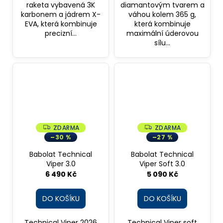
raketa vybavená 3K
diamantovým tvarem a
karbonem a jádrem X-
váhou kolem 365 g,
EVA, která kombinuje
která kombinuje
precizní...
maximální úderovou
sílu...
ZDARMA
ZDARMA
Z
Z
D
D
–30 %
–27 %
A
A
R
R
Babolat Technical
Babolat Technical
M
M
A
A
Viper 3.0
Viper Soft 3.0
6 490 Kč
5 090 Kč
DO KOŠÍKU
DO KOŠÍKU
Technical Viper 2026
Technical Viper soft