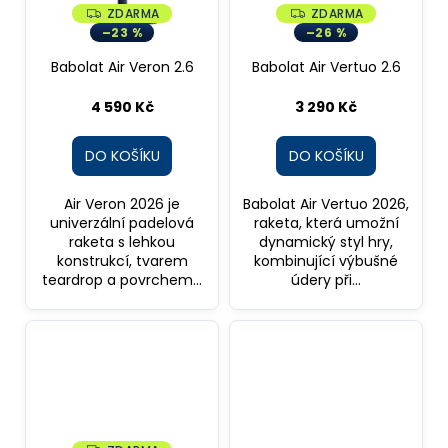
č
ZDARMA
ZDARMA
Z
Z
u
D
D
–23 %
–26 %
j
A
A
R
R
e
Babolat Air Veron 2.6
Babolat Air Vertuo 2.6
M
M
A
A
m
4 590 Kč
3 290 Kč
e
DO KOŠÍKU
DO KOŠÍKU
Air Veron 2026 je
Babolat Air Vertuo 2026,
univerzální padelová
raketa, která umožní
raketa s lehkou
dynamický styl hry,
konstrukcí, tvarem
kombinující výbušné
teardrop a povrchem...
údery při...