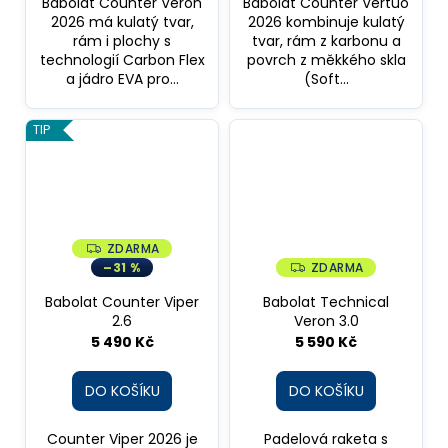
Babolat Counter Veron
Babolat Counter Vertuo
2026 má kulatý tvar,
2026 kombinuje kulatý
rám i plochy s
tvar, rám z karbonu a
technologií Carbon Flex
povrch z měkkého skla
a jádro EVA pro...
(Soft...
TIP
ZDARMA
Z
D
–31 %
ZDARMA
Z
A
D
R
A
Babolat Counter Viper
Babolat Technical
M
R
A
2.6
Veron 3.0
M
A
5 490 Kč
5 590 Kč
DO KOŠÍKU
DO KOŠÍKU
Counter Viper 2026 je
Padelová raketa s