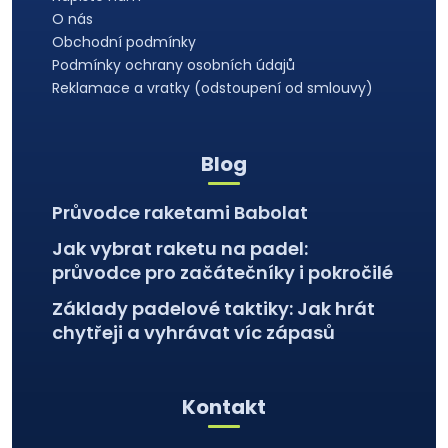
k
t
O nás
y
í
Obchodní podmínky
v
ý
Podmínky ochrany osobních údajů
p
Reklamace a vratky (odstoupení od smlouvy)
i
s
u
Blog
Průvodce raketami Babolat
Jak vybrat raketu na padel:
průvodce pro začátečníky i pokročilé
Základy padelové taktiky: Jak hrát
chytřeji a vyhrávat víc zápasů
Kontakt