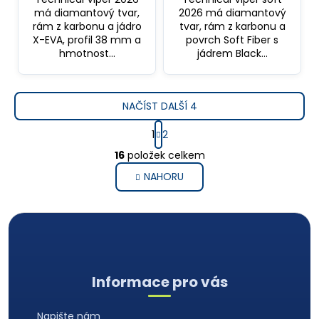
má diamantový tvar,
2026 má diamantový
rám z karbonu a jádro
tvar, rám z karbonu a
X-EVA, profil 38 mm a
povrch Soft Fiber s
hmotnost...
jádrem Black...
NAČÍST DALŠÍ 4
S
1
2
t
O
r
16
položek celkem
v
á
NAHORU
l
n
k
á
o
d
v
a
á
c
n
Z
í
í
á
p
Informace pro vás
r
p
v
a
Napište nám