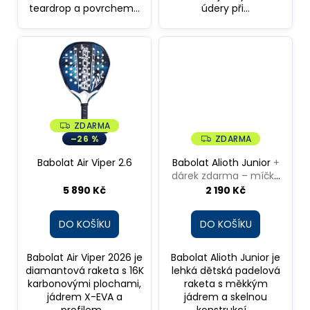
teardrop a povrchem...
údery při...
ZDARMA
Z
D
–26 %
ZDARMA
Z
A
D
R
A
Babolat Air Viper 2.6
Babolat Alioth Junior
+
M
R
A
dárek zdarma – míčky
M
A
Head Padel Pro S+
5 890 Kč
2 190 Kč
DO KOŠÍKU
DO KOŠÍKU
Babolat Air Viper 2026 je
Babolat Alioth Junior je
diamantová raketa s 16K
lehká dětská padelová
karbonovými plochami,
raketa s měkkým
jádrem X-EVA a
jádrem a skelnou