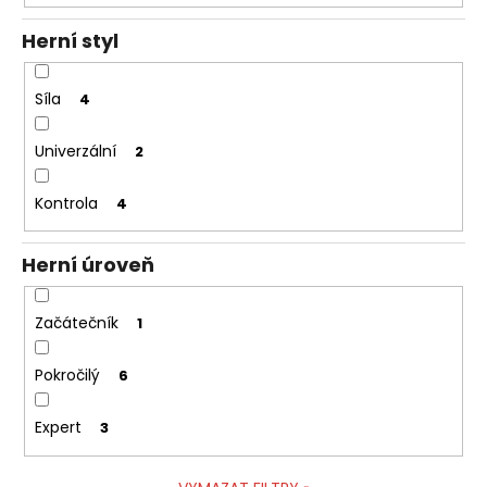
č
u
Herní styl
j
e
m
Síla
4
e
Univerzální
2
Kontrola
4
Herní úroveň
Začátečník
1
Pokročilý
6
Expert
3