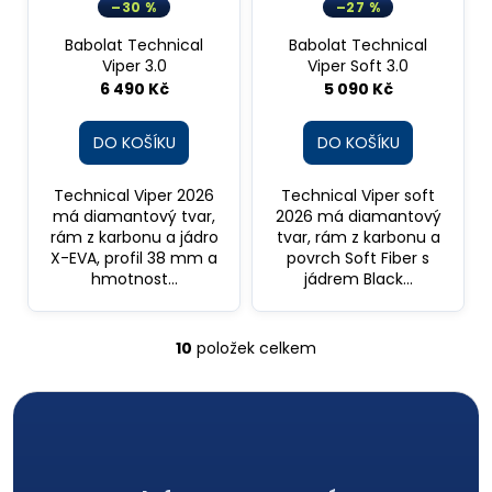
D
D
–30 %
–27 %
A
A
R
R
Babolat Technical
Babolat Technical
M
M
A
A
Viper 3.0
Viper Soft 3.0
6 490 Kč
5 090 Kč
DO KOŠÍKU
DO KOŠÍKU
Technical Viper 2026
Technical Viper soft
má diamantový tvar,
2026 má diamantový
rám z karbonu a jádro
tvar, rám z karbonu a
X-EVA, profil 38 mm a
povrch Soft Fiber s
hmotnost...
jádrem Black...
10
položek celkem
O
v
l
á
Z
d
a
á