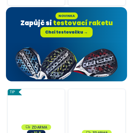
NOVINKA
Zapůjč si
testovací raketu
Chci testovačku →
TIP
ZDARMA
Z
D
–31 %
ZDARMA
Z