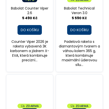
A
D
R
A
Babolat Counter Viper
Babolat Technical
M
R
A
2.6
Veron 3.0
M
A
5 490 Kč
5 590 Kč
DO KOŠÍKU
DO KOŠÍKU
Counter Viper 2026 je
Padelová raketa s
raketa vybavená 3K
diamantovým tvarem a
karbonem a jádrem X-
váhou kolem 365 g,
EVA, která kombinuje
která kombinuje
precizní...
maximální úderovou
sílu...
ZDARMA
ZDARMA
Z
Z