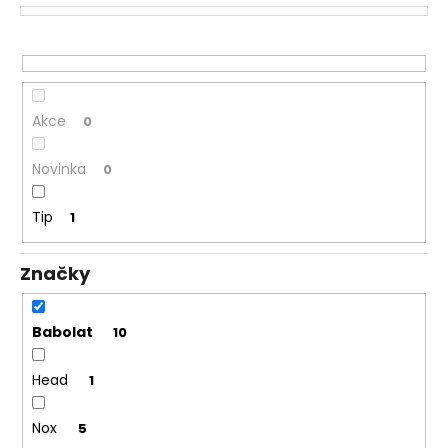
k
a
t
j
ů
í
t
Akce
0
?
Novinka
0
Tip
1
HLEDAT
Značky
D
Babolat
10
o
p
Head
o
1
r
u
Nox
5