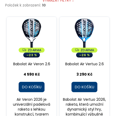
VYMAZAT FILTRY
Položek k zobrazení:
10
V
ý
p
i
s
p
ZDARMA
ZDARMA
Z
Z
D
D
–23 %
–26 %
r
A
A
R
R
o
Babolat Air Veron 2.6
Babolat Air Vertuo 2.6
M
M
A
A
d
4 590 Kč
3 290 Kč
u
k
DO KOŠÍKU
DO KOŠÍKU
t
ů
Air Veron 2026 je
Babolat Air Vertuo 2026,
univerzální padelová
raketa, která umožní
raketa s lehkou
dynamický styl hry,
konstrukcí, tvarem
kombinující výbušné