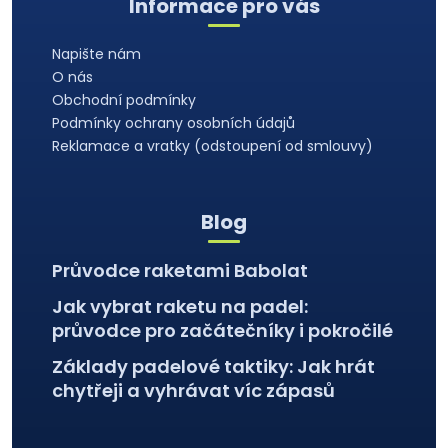
Informace pro vás
c
p
í
a
p
Napište nám
t
r
O nás
í
v
Obchodní podmínky
k
Podmínky ochrany osobních údajů
y
Reklamace a vratky (odstoupení od smlouvy)
v
ý
p
Blog
i
s
Průvodce raketami Babolat
u
Jak vybrat raketu na padel:
průvodce pro začátečníky i pokročilé
Základy padelové taktiky: Jak hrát
chytřeji a vyhrávat víc zápasů