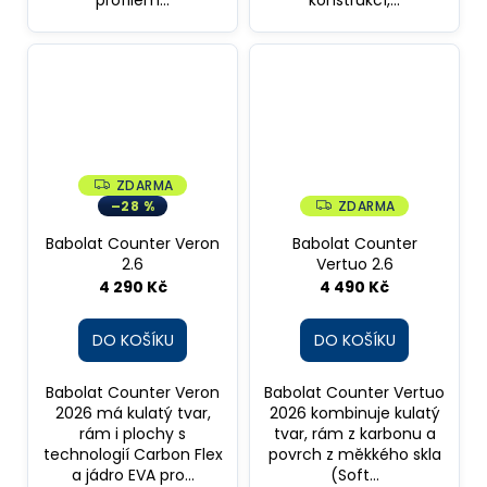
profilem...
konstrukcí,...
ZDARMA
Z
D
–28 %
ZDARMA
Z
A
D
R
A
Babolat Counter Veron
Babolat Counter
M
R
A
2.6
Vertuo 2.6
M
A
4 290 Kč
4 490 Kč
DO KOŠÍKU
DO KOŠÍKU
Babolat Counter Veron
Babolat Counter Vertuo
2026 má kulatý tvar,
2026 kombinuje kulatý
rám i plochy s
tvar, rám z karbonu a
technologií Carbon Flex
povrch z měkkého skla
a jádro EVA pro...
(Soft...