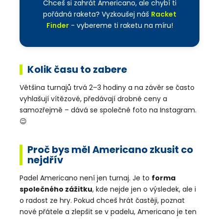
Chceš si zahrát Americano, ale chybí ti
pořádná raketa? Vyzkoušej náš
Racket
Finder
- vybereme ti raketu na míru!
Kolik času to zabere
Většina turnajů trvá 2–3 hodiny a na závěr se často
vyhlašují vítězové, předávají drobné ceny a
samozřejmě – dává se společné foto na Instagram.
😉
Proč bys měl Americano zkusit co
nejdřív
Padel Americano není jen turnaj. Je to
forma
společného zážitku
, kde nejde jen o výsledek, ale i
o radost ze hry. Pokud chceš hrát častěji, poznat
nové přátele a zlepšit se v padelu, Americano je ten