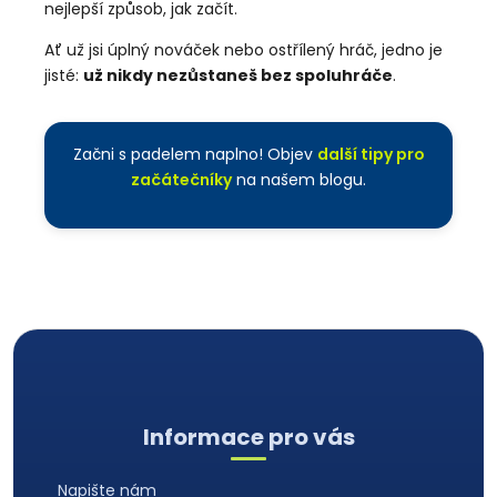
nejlepší způsob, jak začít.
Ať už jsi úplný nováček nebo ostřílený hráč, jedno je
jisté:
už nikdy nezůstaneš bez spoluhráče
.
Začni s padelem naplno! Objev
další tipy pro
začátečníky
na našem blogu.
Z
á
Informace pro vás
p
a
Napište nám