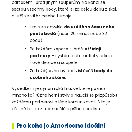
č
parťákem i proti jiným soupeřům. Na konci se
u
sečtou všechny body, které jsi za celou dobu získal,
j
a určí se vítěz celého turnaje.
e
m
Hraje se obvykle
do určitého času nebo
e
počtu bodů
(např. 20 minut nebo 32
bodů).
Po každém zápase si hráči
střídají
partnery
– systém automaticky určuje
nové dvojice a soupeře.
Za každý vyhraný bod získáváš
body do
osobního skóre
.
Výsledkem je dynamická hra, ve které poznáš
mnoho lidí, různé herní styly a naučíš se přizpůsobit
každému partnerovi a lépe komunikovat. A to je
přesně to, co z tebe udělá lepšího padelistu.
Pro koho je Americano ideální