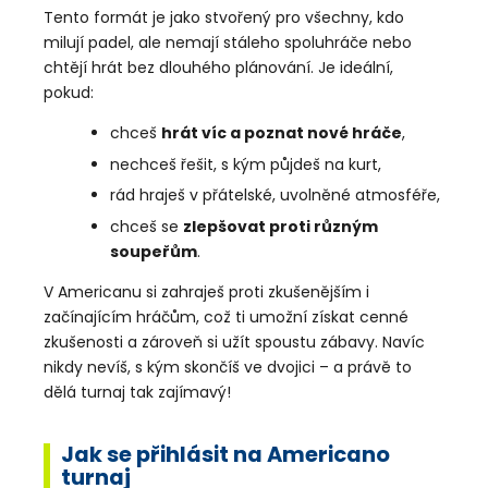
Tento formát je jako stvořený pro všechny, kdo
milují padel, ale nemají stáleho spoluhráče nebo
chtějí hrát bez dlouhého plánování. Je ideální,
pokud:
chceš
hrát víc a poznat nové hráče
,
nechceš řešit, s kým půjdeš na kurt,
rád hraješ v přátelské, uvolněné atmosféře,
chceš se
zlepšovat proti různým
soupeřům
.
V Americanu si zahraješ proti zkušenějším i
začínajícím hráčům, což ti umožní získat cenné
zkušenosti a zároveň si užít spoustu zábavy. Navíc
nikdy nevíš, s kým skončíš ve dvojici – a právě to
dělá turnaj tak zajímavý!
Jak se přihlásit na Americano
turnaj