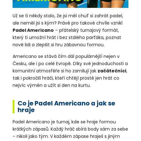
a
j
Už se ti někdy stalo, že jsi měl chuť si zahrát padel,
í
ale neměl jsi s kým? Právě pro takové chvíle vznikl
Padel Americano
– přátelský turnajový formát,
t
který ti umožní hrát i bez stálého parťáka, poznat
?
nové lidi a zlepšit si hru zábavnou formou.
Americano se stává čím dál populárnější nejen v
Česku, ale i po celé Evropě. Díky své jednoduchosti a
komunitní atmosféře si ho zamilují jak
začátečníci
,
HLEDAT
tak i pokročilí hráči, kteří chtějí prostě jen hrát co
nejvíc výměn a užít si den na kurtu.
D
Co je Padel Americano a jak se
o
hraje
p
o
Padel Americano je turnaj, kde se hraje formou
r
krátkých zápasů. Každý hráč sbírá body sám za sebe
u
– nikoli jako tým. V každém zápase hraješ s jiným