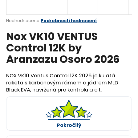
a
j
Průměrné
Neohodnoceno
Podrobnosti hodnocení
í
hodnocení
t
Nox VK10 VENTUS
produktu
?
je
Control 12K by
0,0
z
Aranzazu Osoro 2026
5
hvězdiček.
HLEDAT
NOX VK10 Ventus Control 12K 2026 je kulatá
raketa s karbonovým rámem a jádrem MLD
Black EVA, navržená pro kontrolu a cit.
D
o
p
o
r
Pokročilý
u