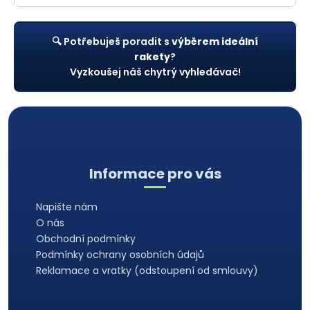
🔍 Potřebuješ poradit s
výběrem ideální
rakety
?
Vyzkoušej náš chytrý vyhledávač!
Z
á
Informace pro vás
p
a
Napište nám
t
O nás
í
Obchodní podmínky
Podmínky ochrany osobních údajů
Reklamace a vratky (odstoupení od smlouvy)