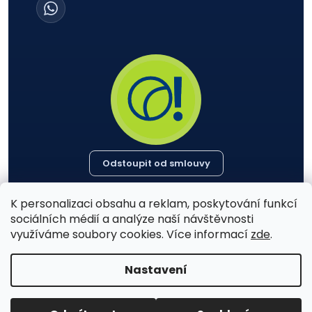
Odstoupit od smlouvy
K personalizaci obsahu a reklam, poskytování funkcí
sociálních médií a analýze naší návštěvnosti
PŘIJÍMÁME PLATBY
využíváme soubory cookies. Více informací
zde
.
VISA
Pay
Pay
Nastavení
Vytvořil Shoptet
Copyright 2026
Žij padel!
. Všechna práva vyhrazena.