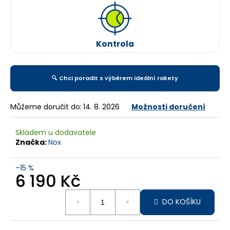
č
u
j
e
Kontrola
m
e
🔍 Chci poradit s výběrem ideální rakety
Můžeme doručit do:
14. 8. 2026
Možnosti doručení
Skladem u dodavatele
Značka:
Nox
–15 %
6 190 Kč
Měrná
DO KOŠÍKU
cena: