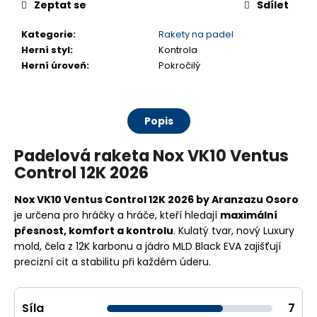
Zeptat se
Sdílet
Kategorie
:
Rakety na padel
Herní styl
:
Kontrola
Herní úroveň
:
Pokročilý
Popis
Padelová raketa Nox VK10 Ventus
Control 12K 2026
Nox VK10 Ventus Control 12K 2026 by Aranzazu Osoro
je určena pro hráčky a hráče, kteří hledají
maximální
přesnost, komfort a kontrolu
. Kulatý tvar, nový Luxury
mold, čela z 12K karbonu a jádro MLD Black EVA zajišťují
precizní cit a stabilitu při každém úderu.