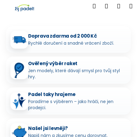
K
Přejít
Přihlášen
na
o
Hledat
Nákup
M
obsah
Zpět
Zpět
š
košík
í
C
k
Doprava zdarma od 2 000 Kč
o
Rychlé doručení a snadné vrácení zboží.
p
o
t
Ověřený výběr raket
Jen modely, které dávají smysl pro tvůj styl
ř
hry.
e
b
Padel taky hrajeme
u
Poradíme s výběrem – jako hráči, ne jen
j
prodejci.
e
t
e
Našel jsi levněji?
n
Napiš nám a zkusíme cenu dorovnat.