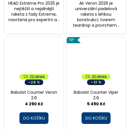
č
HEAD Extreme Pro 2025 je
Air Veron 2026 je
u
nejtěžší a nejsilnější
univerzální padelová
j
raketa z řady Extreme,
raketa s lehkou
e
navržená pro expertní a...
konstrukcí, tvarem
teardrop a povrchem...
m
e
TIP
ZDARMA
ZDARMA
Z
Z
D
D
–28 %
–31 %
A
A
R
R
Babolat Counter Veron
Babolat Counter Viper
M
M
A
A
2.6
2.6
4 290 Kč
5 490 Kč
DO KOŠÍKU
DO KOŠÍKU