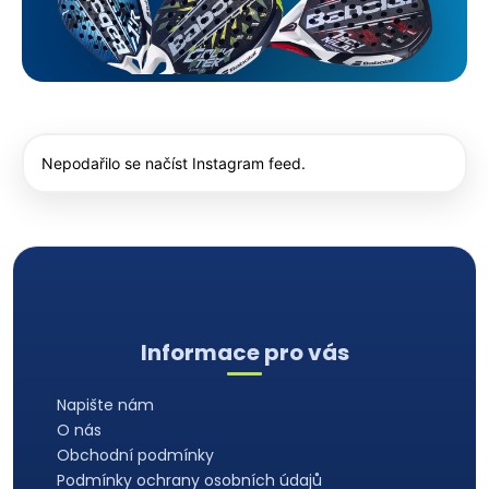
Nepodařilo se načíst Instagram feed.
Z
á
Informace pro vás
p
a
Napište nám
t
O nás
í
Obchodní podmínky
Podmínky ochrany osobních údajů