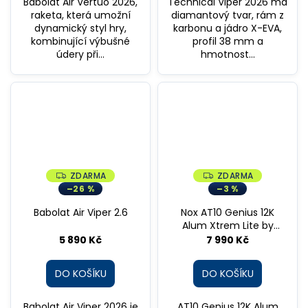
Babolat Air Vertuo 2026,
Technical Viper 2026 má
raketa, která umožní
diamantový tvar, rám z
dynamický styl hry,
karbonu a jádro X-EVA,
kombinující výbušné
profil 38 mm a
údery při...
hmotnost...
ZDARMA
ZDARMA
Z
Z
D
D
–26 %
–3 %
A
A
R
R
Babolat Air Viper 2.6
Nox AT10 Genius 12K
M
M
A
A
Alum Xtrem Lite by
Augustin Tapia 2026
5 890 Kč
7 990 Kč
DO KOŠÍKU
DO KOŠÍKU
Babolat Air Viper 2026 je
AT10 Genius 12K Alum