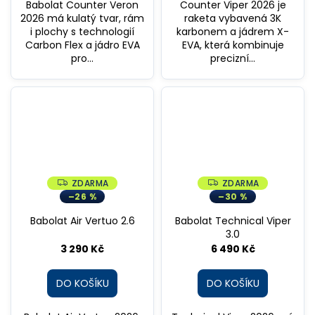
Babolat Counter Veron
Counter Viper 2026 je
2026 má kulatý tvar, rám
raketa vybavená 3K
i plochy s technologií
karbonem a jádrem X-
Carbon Flex a jádro EVA
EVA, která kombinuje
pro...
precizní...
ZDARMA
ZDARMA
Z
Z
D
D
–26 %
–30 %
A
A
R
R
Babolat Air Vertuo 2.6
Babolat Technical Viper
M
M
A
A
3.0
3 290 Kč
6 490 Kč
DO KOŠÍKU
DO KOŠÍKU