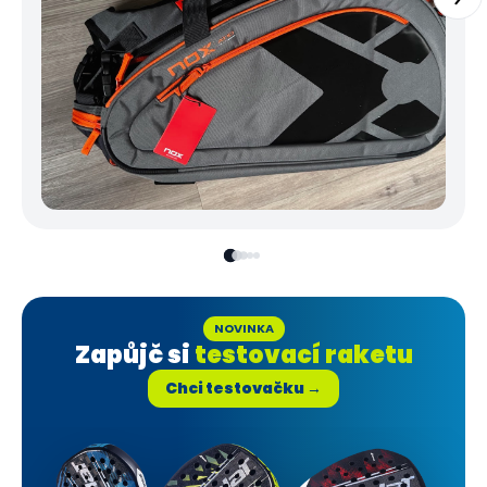
NOVINKA
Zapůjč si
testovací raketu
Chci testovačku →