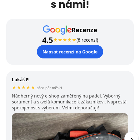
s námi!
Recenze
4.5
★
★
★
★
★
(8 recenzí)
Napsat recenzi na Google
Lukáš P.
★
★
★
★
★
před pár měsíci
Nádherný nový e-shop zaměřený na padel. Výborný
sortiment a skvělá komunikace k zákazníkovi. Naprostá
spokojenost s výběrem. Velmi doporučuji!
›