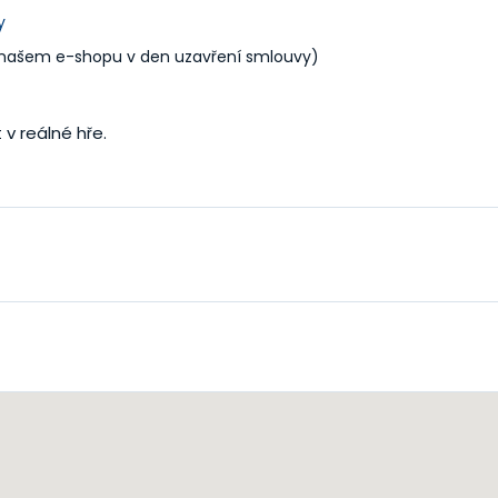
y
našem e-shopu v den uzavření smlouvy)
v reálné hře.