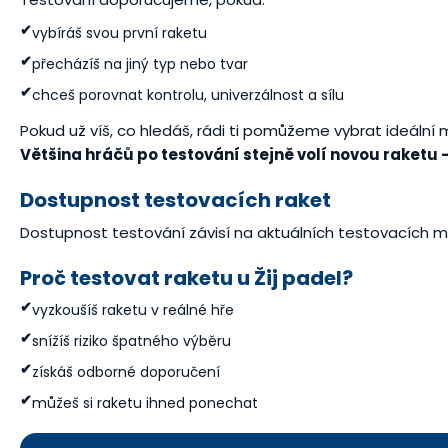
✔
vybíráš svou první raketu
✔
přecházíš na jiný typ nebo tvar
✔
chceš porovnat kontrolu, univerzálnost a sílu
Pokud už víš, co hledáš, rádi ti pomůžeme vybrat ideální 
Většina hráčů po testování stejně volí novou raketu 
Dostupnost testovacích raket
Dostupnost testování závisí na aktuálních testovacích m
Proč testovat raketu u Žij padel?
✔
vyzkoušíš raketu v reálné hře
✔
snížíš riziko špatného výběru
✔
získáš odborné doporučení
✔
můžeš si raketu ihned ponechat