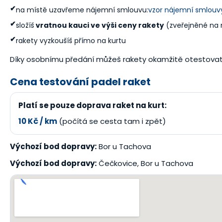
✔
na místě uzavřeme nájemní smlouvu:
vzor nájemní smlouv
✔
složíš
vratnou kauci ve výši ceny rakety
(zveřejněné na 
✔
rakety vyzkoušíš přímo na kurtu
Díky osobnímu předání můžeš rakety okamžitě otestovat 
Cena testování padel raket
Platí se pouze doprava raket na kurt:
10 Kč / km
(počítá se cesta tam i zpět)
Výchozí bod dopravy:
Bor u Tachova
Výchozí bod dopravy:
Čečkovice, Bor u Tachova