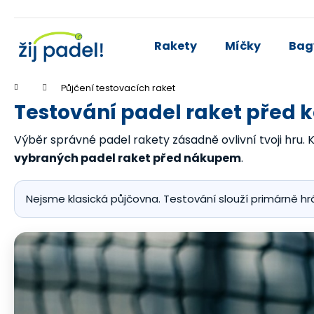
K
Přejít
na
o
obsah
Zpět
Zpět
š
Rakety
Míčky
Bag
do
do
í
k
obchodu
obchodu
Domů
Půjčení testovacích raket
Testování padel raket před ko
Výběr správné padel rakety zásadně ovlivní tvoji hru. K
vybraných padel raket před nákupem
.
Nejsme klasická půjčovna. Testování slouží primárně hrá