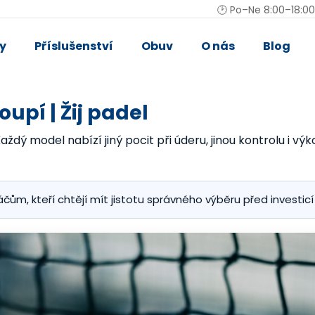
🕑 Po–Ne 8:00–18:00
y
Příslušenství
Obuv
O nás
Blog
Co potřebujete najít?
upí | Žij padel
HLEDAT
aždý model nabízí jiný pocit při úderu, jinou kontrolu i v
Doporučujeme
čům, kteří chtějí mít jistotu správného výběru před investicí