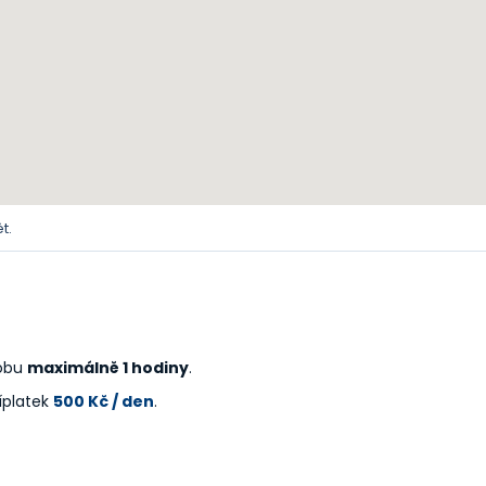
t.
dobu
maximálně 1 hodiny
.
íplatek
500 Kč / den
.