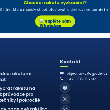
Chceš si raketu vyzkoušet?
iš nám, které modely chceš otestovat, a domluvíme termín i mí
Napište nám
Kontakt
odce raketami
objednavky@zijpadel.cz
lat
+420 735 356 609
ybrat raketu na
: průvodce pro
ečníky i pokročilé
dy padelové taktiky: