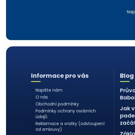
Nap
Z
á
Informace pro vás
Blog
p
a
Prův
Napište nám
t
Babo
O nás
í
Obchodní podmínky
Jak v
Podmínky ochrany osobních
padel
údajů
začát
Reklamace a vratky (odstoupení
od smlouvy)
Zákla