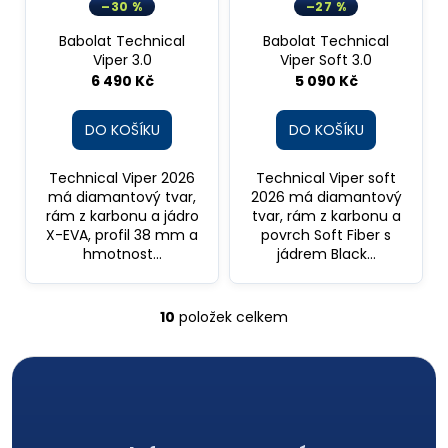
D
D
–30 %
–27 %
A
A
R
R
Babolat Technical
Babolat Technical
M
M
A
A
Viper 3.0
Viper Soft 3.0
6 490 Kč
5 090 Kč
DO KOŠÍKU
DO KOŠÍKU
Technical Viper 2026
Technical Viper soft
má diamantový tvar,
2026 má diamantový
rám z karbonu a jádro
tvar, rám z karbonu a
X-EVA, profil 38 mm a
povrch Soft Fiber s
hmotnost...
jádrem Black...
10
položek celkem
O
v
l
á
Z
d
a
á