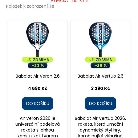
VYMAZAT FILTRY
Položek k zobrazení:
10
V
ý
p
i
s
p
ZDARMA
ZDARMA
Z
Z
D
D
–23 %
–26 %
r
A
A
R
R
o
Babolat Air Veron 2.6
Babolat Air Vertuo 2.6
M
M
A
A
d
4 590 Kč
3 290 Kč
u
k
DO KOŠÍKU
DO KOŠÍKU
t
ů
Air Veron 2026 je
Babolat Air Vertuo 2026,
univerzální padelová
raketa, která umožní
raketa s lehkou
dynamický styl hry,
konstrukcí, tvarem
kombinující výbušné