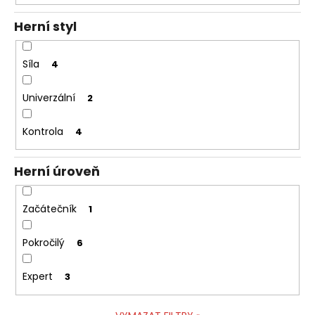
č
u
Herní styl
j
e
m
Síla
4
e
Univerzální
2
Kontrola
4
Herní úroveň
Začátečník
1
Pokročilý
6
Expert
3