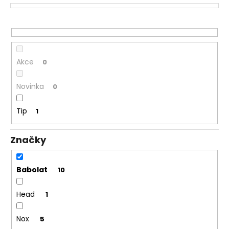
k
a
t
j
ů
í
t
Akce
0
?
Novinka
0
Tip
1
HLEDAT
Značky
D
Babolat
10
o
p
Head
o
1
r
u
Nox
5