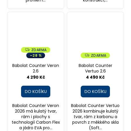
profilem...
konstrukcí,...
ZDARMA
Z
D
–28 %
ZDARMA
Z
A
D
R
A
Babolat Counter Veron
Babolat Counter
M
R
A
2.6
Vertuo 2.6
M
A
4 290 Kč
4 490 Kč
DO KOŠÍKU
DO KOŠÍKU
Babolat Counter Veron
Babolat Counter Vertuo
2026 má kulatý tvar,
2026 kombinuje kulatý
rám i plochy s
tvar, rám z karbonu a
technologií Carbon Flex
povrch z měkkého skla
a jádro EVA pro...
(Soft...