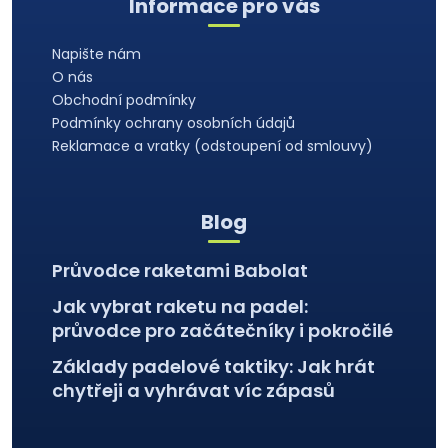
Informace pro vás
c
p
í
a
p
Napište nám
t
r
O nás
í
v
Obchodní podmínky
k
Podmínky ochrany osobních údajů
y
Reklamace a vratky (odstoupení od smlouvy)
v
ý
p
Blog
i
s
Průvodce raketami Babolat
u
Jak vybrat raketu na padel:
průvodce pro začátečníky i pokročilé
Základy padelové taktiky: Jak hrát
chytřeji a vyhrávat víc zápasů