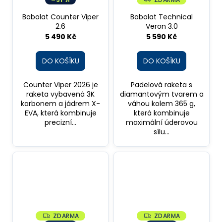
A
D
R
A
Babolat Counter Viper
Babolat Technical
M
R
A
2.6
Veron 3.0
M
A
5 490 Kč
5 590 Kč
DO KOŠÍKU
DO KOŠÍKU
Counter Viper 2026 je
Padelová raketa s
raketa vybavená 3K
diamantovým tvarem a
karbonem a jádrem X-
váhou kolem 365 g,
EVA, která kombinuje
která kombinuje
precizní...
maximální úderovou
sílu...
ZDARMA
ZDARMA
Z
Z