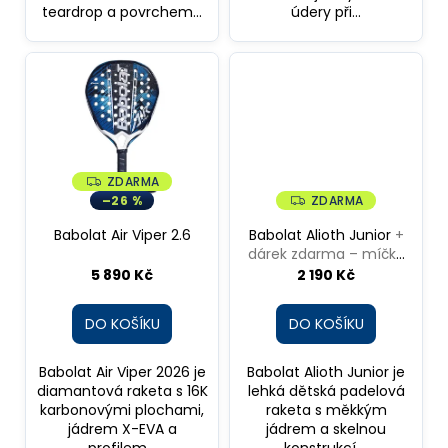
teardrop a povrchem...
údery při...
ZDARMA
Z
D
–26 %
ZDARMA
Z
A
D
R
A
Babolat Air Viper 2.6
Babolat Alioth Junior
+
M
R
A
dárek zdarma – míčky
M
A
Head Padel Pro S+
5 890 Kč
2 190 Kč
DO KOŠÍKU
DO KOŠÍKU
Babolat Air Viper 2026 je
Babolat Alioth Junior je
diamantová raketa s 16K
lehká dětská padelová
karbonovými plochami,
raketa s měkkým
jádrem X-EVA a
jádrem a skelnou