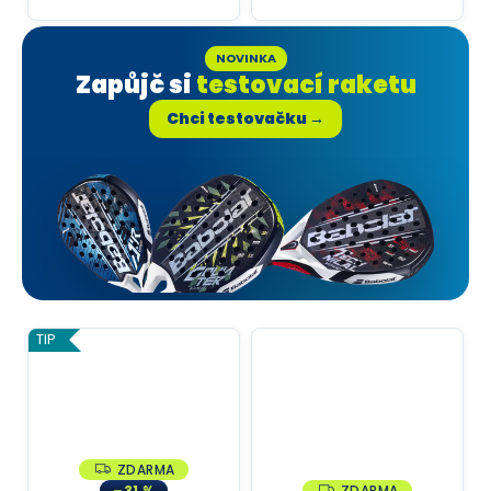
NOVINKA
Zapůjč si
testovací raketu
Chci testovačku →
TIP
ZDARMA
Z
D
–31 %
ZDARMA
Z