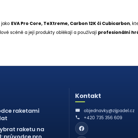
 jako
EVA Pro Core, TeXtreme, Carbon 12K či Cubicarbon
, k
vé scéně a její produkty oblékají a používají
profesionální hr
Kontakt
odce raketami
objednavky@zijpadel.cz
lat
+420 735 356 609
ybrat raketu na
: průvodce pro