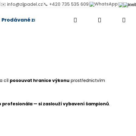
|
|
|
|
|
✉️ info@zijpadel.cz
📞 +420 735 535 609
Přihlášení
Prodávané značky
Hledat
Nák
koší
a cíl
posouvat hranice výkonu
prostřednictvím
 profesionála — si zaslouží vybavení šampionů
.