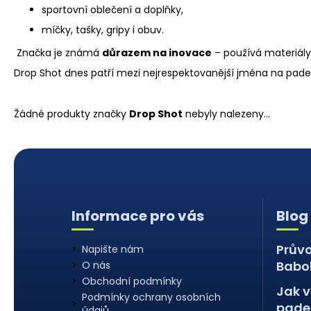
sportovní oblečení a doplňky,
míčky, tašky, gripy i obuv.
Značka je známá
důrazem na inovace
– používá materiály
Drop Shot dnes patří mezi nejrespektovanější jména na padelo
Žádné produkty značky
Drop Shot
nebyly nalezeny...
Z
á
Informace pro vás
Blog
p
a
Prův
Napište nám
t
Babo
O nás
í
Obchodní podmínky
Jak v
Podmínky ochrany osobních
padel
údajů