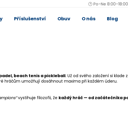
🕑 Po–Ne 8:00–18:00
y
Příslušenství
Obuv
O nás
Blog
Co potřebujete najít?
HLEDAT
padel, beach tenis a pickleball
. Už od svého založení si klade z
Doporučujeme
které hráčům umožňují dosáhnout maxima při každém úderu.
hampions“
vystihuje filozofii, že
každý hráč — od začátečníka po