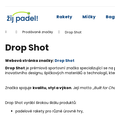
K
Přejít
na
o
obsah
Zpět
Zpět
š
Rakety
Míčky
Bag
do
do
í
k
obchodu
obchodu
Domů
Prodávané značky
Drop Shot
Drop Shot
Webová stránka značky:
Drop Shot
Drop Shot
je prémiová sportovní značka specializující se na
inovativního designu, špičkových materiálů a technologií, 
Značka spojuje
kvalitu, styl a výkon
. Její motto
„Built for C
Drop Shot vyrábí širokou škálu produktů:
padelové rakety pro různé úrovně hry,